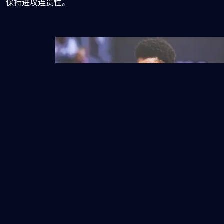
保持进攻连贯性。