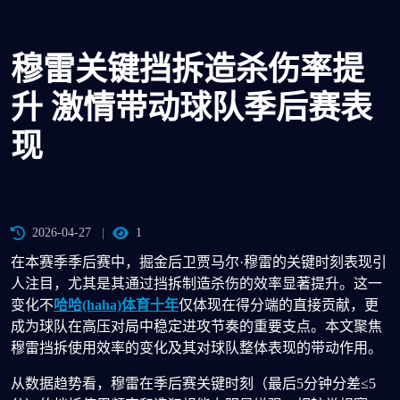
穆雷关键挡拆造杀伤率提
升 激情带动球队季后赛表
现
2026-04-27
1
在本赛季季后赛中，掘金后卫贾马尔·穆雷的关键时刻表现引
人注目，尤其是其通过挡拆制造杀伤的效率显著提升。这一
变化不
哈哈(haha)体育十年
仅体现在得分端的直接贡献，更
成为球队在高压对局中稳定进攻节奏的重要支点。本文聚焦
穆雷挡拆使用效率的变化及其对球队整体表现的带动作用。
从数据趋势看，穆雷在季后赛关键时刻（最后5分钟分差≤5