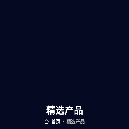
精选产品
首页
精选产品