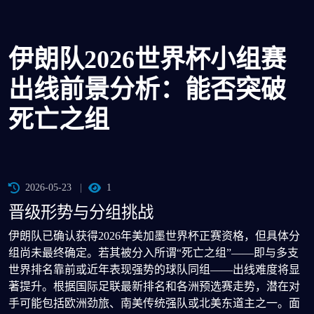
伊朗队2026世界杯小组赛
出线前景分析：能否突破
死亡之组
2026-05-23
1
晋级形势与分组挑战
伊朗队已确认获得2026年美加墨世界杯正赛资格，但具体分
组尚未最终确定。若其被分入所谓“死亡之组”——即与多支
世界排名靠前或近年表现强势的球队同组——出线难度将显
著提升。根据国际足联最新排名和各洲预选赛走势，潜在对
手可能包括欧洲劲旅、南美传统强队或北美东道主之一。面