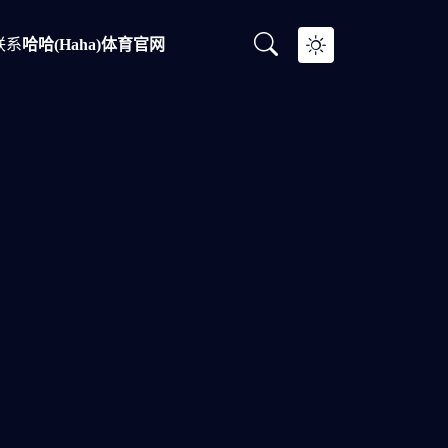
联系
哈哈(haha)体育官网