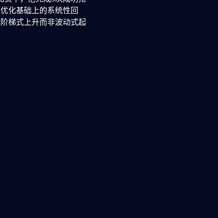
理优化基础上的系统性回
现阶梯式上升而非波动式起
全场高强度覆盖，或凯恩兼
。这种风格在快节奏英超中本
淘汰赛阶段出场时间受限，
数据难以完全捕捉的稳定价
时再度出现腿筋不适，虽未导
换体系中的优先级可能被动
足球对中锋的多功能要求日