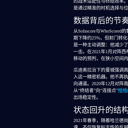
的战术适配性与终结效率。
是通过精准的时机选择与
数据背后的节
从Sofascore与WhoS
期下降约25%，但射门转
是一种主动调整：他减少了
一击。在2021年1月对
移动的预判，在狭小空间
瓜迪奥拉治下的曼城强调高
入这一精密机器。他不再执
向通道。2020年12月
从“终结者”向“连接点”
哈哈(
出场稳定性。
状态回升的结
2021年春季，随着哈兰
速，不仅恢复标志性的反越