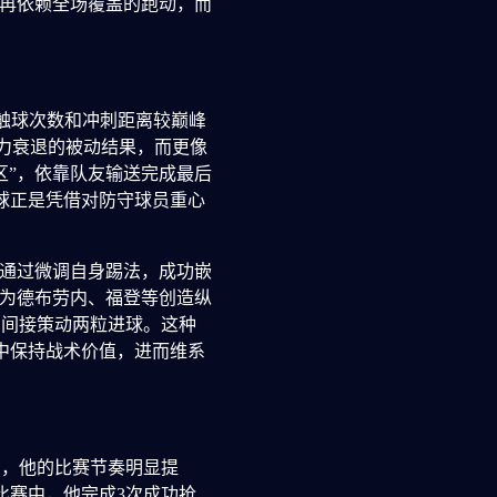
不再依赖全场覆盖的跑动，而
，场均触球次数和冲刺距离较巅峰
能力衰退的被动结果，而更像
区”，依靠队友输送完成最后
二球正是凭借对防守球员重心
罗通过微调自身踢法，成功嵌
，为德布劳内、福登等创造纵
，间接策动两粒进球。这种
中保持战术价值，进而维系
间，他的比赛节奏明显提
比赛中，他完成3次成功抢