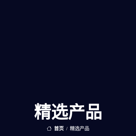
精选产品
首页
精选产品