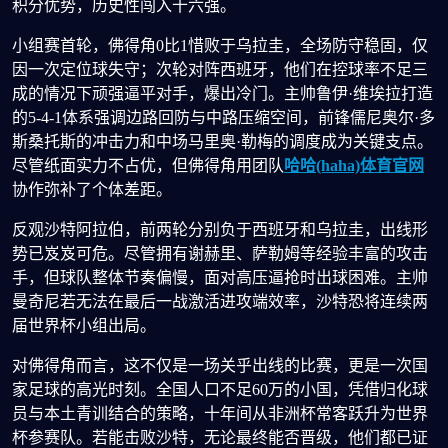
积分优势，历史性闯入十六强。
小组赛首轮，佛得角0比1惜败于乌拉圭，全场防守稳固，仅
因一次定位球失守；次轮对阵西班牙，他们在控球率不足三
成的情况下顽强逼平对手，爆出冷门。主帅鲁伊·维埃拉打造
的5-4-1体系强调边路回防与中路压缩空间，前锋儒尼奥尔·多
斯桑托斯的冲击力和中场马里奥·勒梅的调度成为关键支点。
尽管纸面实力不占优，但佛得角用团队
哈哈(haha)体育官网
协作弥补了个体差距。
反观沙特阿拉伯，前两轮分别负于西班牙和乌拉圭，出线形
势已岌岌可危。尽管拥有谢赫里、萨勒姆等经验丰富的攻击
手，但球队整体节奏偏慢，面对高压逼抢时出球困难。主帅
曼奇尼若无法在最后一战激活进攻端效率，沙特恐将连续两
届世界杯小组出局。
对佛得角而言，这不仅是一场关乎出线的比赛，更是一次国
家足球的高光时刻。全国人口不足60万的小国，凭借归化球
员与本土青训结合的策略，十年间从非洲杯常客跃升为世界
杯参赛队。若能击败沙特，无论最终能否晋级，他们都已证