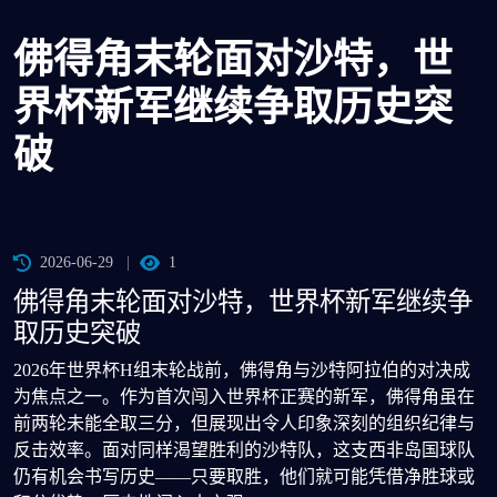
佛得角末轮面对沙特，世
界杯新军继续争取历史突
破
2026-06-29
1
佛得角末轮面对沙特，世界杯新军继续争
取历史突破
2026年世界杯H组末轮战前，佛得角与沙特阿拉伯的对决成
为焦点之一。作为首次闯入世界杯正赛的新军，佛得角虽在
前两轮未能全取三分，但展现出令人印象深刻的组织纪律与
反击效率。面对同样渴望胜利的沙特队，这支西非岛国球队
仍有机会书写历史——只要取胜，他们就可能凭借净胜球或