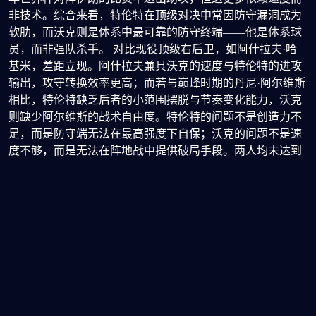
非技术。综合来看，特伦特在顶级对决中常因防守漏洞成为
软肋，而沃克则是体系中最可靠的防守终端——他是体系球
员，而非强队杀手。 对比现役顶级右后卫，如阿什拉夫·哈
基米，差距立现。阿什拉夫兼具沃克的速度与特伦特的进攻
输出，攻守转换效率更高；而若与巅峰时期的丹尼·阿尔维斯
相比，特伦特缺乏后者的小范围摆脱与节奏变化能力，沃克
则缺少阿尔维斯的战术自由度。特伦特的问题不是创造力不
足，而是防守端无法在最高强度下自保；沃克的问题不是速
度不够，而是无法在阵地战中提供破局手段。两人均未达到
“世界顶级核心”级别，但路径不同：一个因防守拖累上限，
一个因进攻限制天花板。 阻碍特伦特成为顶级右后卫的唯一
关键问题，是他在高压防守场景中缺乏位置感与对抗韧性；
而沃克的瓶颈，则是无法在控球体系中承担组织职责。他们
的上限被各自最弱一环牢牢锁死——特伦特的防守在欧冠淘
汰赛级别难以立足，沃克的进攻在需要边路爆破的体系中作
用有限。这也解释了为何克洛普近年频繁让特伦特内收踢中
场，而瓜迪奥拉则严格限制沃克的前插幅度：两人都需通过
战术改造来掩盖短板，而非自然适配顶级攻防一体要求。 特