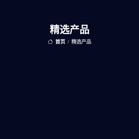
精选产品
首页
精选产品