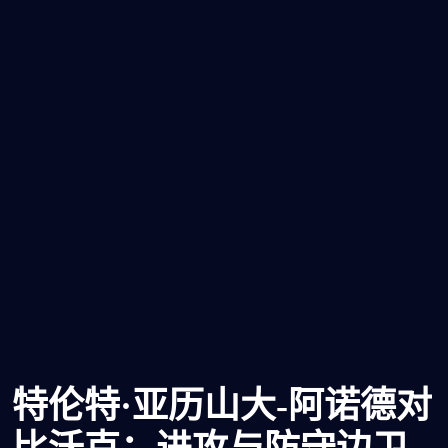
特伦特·亚历山大-阿诺德对