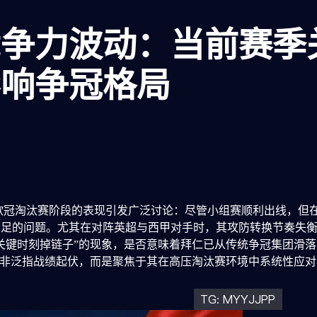
竞争力波动：当前赛季
影响争冠格局
6赛季欧冠淘汰赛阶段的表现引发广泛讨论：尽管小组赛顺利出线，
不足的问题。尤其在对阵英超与西甲对手时，其攻防转换节奏失
关键时刻掉链子”的现象，是否意味着拜仁已从传统争冠集团滑
并非泛指战绩起伏，而是聚焦于其在高压淘汰赛环境中系统性应