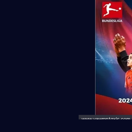
拜仁当前战术体系的核心