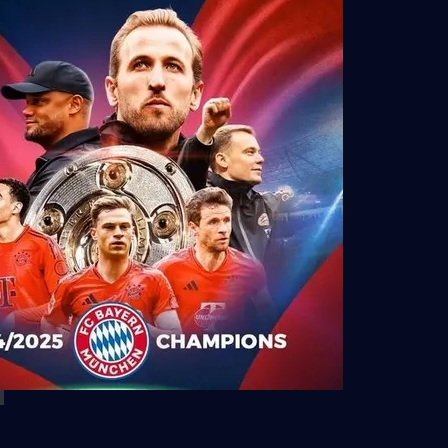
矛盾，在于中场连接功能的退化。过去依赖基米希与戈雷茨卡构