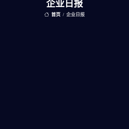
企业日报
首页
企业日报