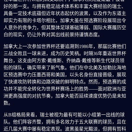
好的那一支。与拥有稳定战术体系和丰富大赛经验的瑞士、
具备一定技术底蕴但近年状态起伏的波黑，以及作为东道主
却实力有限的卡塔尔相比，加拿大虽在预选赛阶段展现出令
人意外的竞争力，但其整体足球基础薄弱、国际大赛履历空
白的现实，仍让外界对其出线前景持谨慎态度。
加拿大上一次参加世界杯还要追溯到1986年，那届比赛他们
三战全败且一球未进，成为历史笑柄。时隔36年重返世界杯
舞台，这支由阿方索·戴维斯、乔纳森·戴维等新生代球员领
衔的球队，确实带来了新气象。他们在中北美及加勒比海地
区预选赛中力压墨西哥和美国，以头名身份直接晋级，展现
了快速攻防转换和边路突破的鲜明特点。然而，预选赛的成
功并不能完全转化为世界杯赛场上的胜势——面对欧洲与亚
洲更高强度的对抗节奏，加拿大能否延续速度优势仍是未知
数。
从B组格局来看，瑞士被视为最有可能以小组第一出线的球
队。他们阵容齐整，拥有多名效力于五大联赛的球员，且在
近几届大赛中屡有稳定表现。波黑虽星光黯淡，但拥有哲科