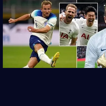
对抗强度的试探边界