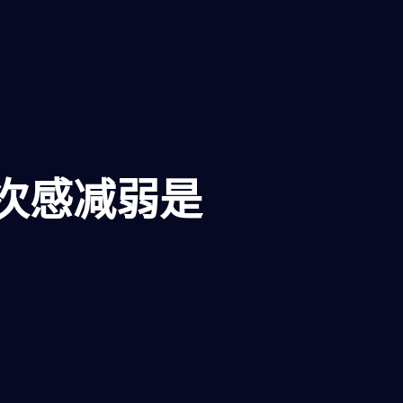
次感减弱是