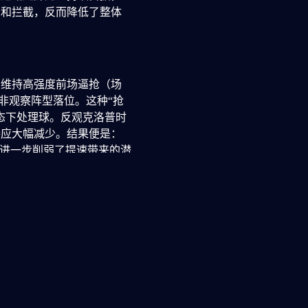
判和拦截，反而降低了整体
仍维持高强度前场逼抢（场
非观察阵型落位。这种“抢
态下处理球。反观克洛普时
接应大幅减少。结果便是：
，进一步削弱了提速带来的潜