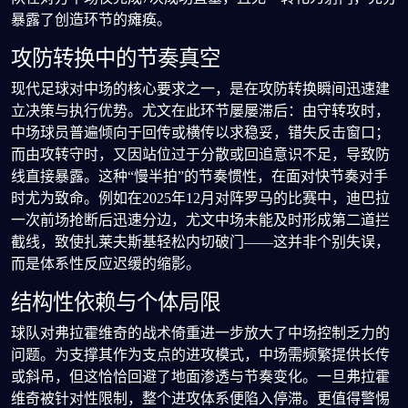
暴露了创造环节的瘫痪。
攻防转换中的节奏真空
现代足球对中场的核心要求之一，是在攻防转换瞬间迅速建
立决策与执行优势。尤文在此环节屡屡滞后：由守转攻时，
中场球员普遍倾向于回传或横传以求稳妥，错失反击窗口；
而由攻转守时，又因站位过于分散或回追意识不足，导致防
线直接暴露。这种“慢半拍”的节奏惯性，在面对快节奏对手
时尤为致命。例如在2025年12月对阵罗马的比赛中，迪巴拉
一次前场抢断后迅速分边，尤文中场未能及时形成第二道拦
截线，致使扎莱夫斯基轻松内切破门——这并非个别失误，
而是体系性反应迟缓的缩影。
结构性依赖与个体局限
球队对弗拉霍维奇的战术倚重进一步放大了中场控制乏力的
问题。为支撑其作为支点的进攻模式，中场需频繁提供长传
或斜吊，但这恰恰回避了地面渗透与节奏变化。一旦弗拉霍
维奇被针对性限制，整个进攻体系便陷入停滞。更值得警惕