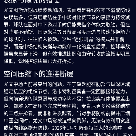
表象与隐忧的错位
尤文图斯近期战绩波动加剧，表面看是锋线效率下滑或防线
失误增多，但深层症结在于中场对比赛节奏的掌控力持续减
弱。球队在面对中下游对手时仍能凭借个体能力取胜，但在
对阵那不勒斯、国际米兰等具备高强度压迫与快速转换能力
的球队时，往往陷入被动。这种“遇强则弱”的模式并非偶
然，而是中场结构失衡与功能单一化的直接后果。控球率数
据虽未显著下滑，但有效推进比例和由守转攻的流畅度明显
降低，说明控球质量已大打折扣。
空间压缩下的连接断层
尤文中场当前最突出的问题，在于缺乏能在肋部与纵深区域
稳定接应的组织节点。洛卡特利虽具备一定回撤接球能力，
但向前穿透传球意愿与成功率均不足；拉比奥特体能覆盖出
色，却难以在高压下完成节奏切换；麦肯尼更多扮演终结前
的二点拼抢者，而非推进发起者。当对手将防线前提并压缩
中圈空间时，尤文中场常被迫横向倒脚，无法有效利用宽度
或纵向线路撕开防线。2026年1月对阵亚特兰大的比赛中，全
队在对方半场仅完成7次成功直塞，且无一转化为射门，充分