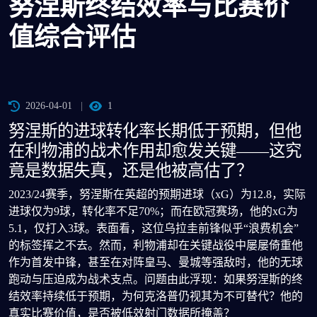
努涅斯终结效率与比赛价
值综合评估
2026-04-01
1
努涅斯的进球转化率长期低于预期，但他
在利物浦的战术作用却愈发关键——这究
竟是数据失真，还是他被高估了？
2023/24赛季，努涅斯在英超的预期进球（xG）为12.8，实际
进球仅为9球，转化率不足70%；而在欧冠赛场，他的xG为
5.1，仅打入3球。表面看，这位乌拉圭前锋似乎“浪费机会”
的标签挥之不去。然而，利物浦却在关键战役中屡屡倚重他
作为首发中锋，甚至在对阵皇马、曼城等强敌时，他的无球
跑动与压迫成为战术支点。问题由此浮现：如果努涅斯的终
结效率持续低于预期，为何克洛普仍视其为不可替代？他的
真实比赛价值，是否被低效射门数据所掩盖？