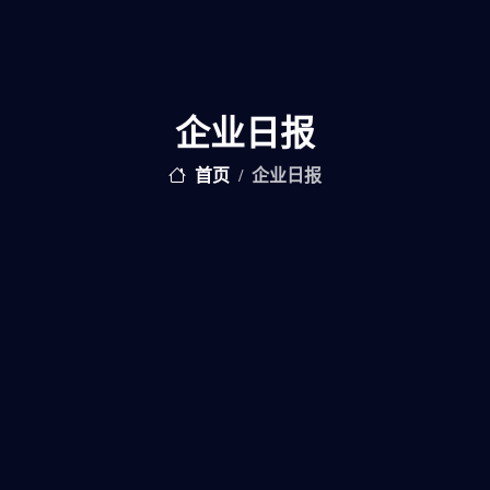
企业日报
首页
企业日报