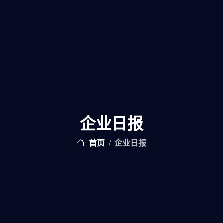
企业日报
首页
企业日报