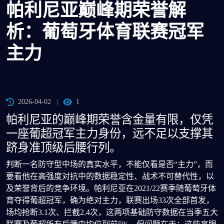
帕利尼亚巅峰期荣誉解
析：葡萄牙体育联赛冠军
主力
2026-04-02
1
帕利尼亚的巅峰期荣誉含金量有限，仅凭
一座葡超冠军主力身份，远不足以支撑其
跻身准顶级后腰行列。
判断一名防守型中场的真实水平，不能仅看是否“主力”，而
要看他在高强度对抗中的数据稳定性、战术不可替代性，以
及荣誉背后的竞争环境。帕利尼亚在2021/22赛季随葡萄牙体
育夺得葡超冠军，确为绝对主力，联赛出场33次全部首发，
场均抢断3.1次、拦截2.4次，这两项基础防守数据在当季五大